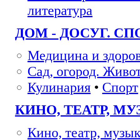
литература
ДОМ - ДОСУГ. СП
Медицина и здоро
Сад, огород. Живо
Кулинария
•
Спорт
КИНО, ТЕАТР, М
Кино, театр, музы