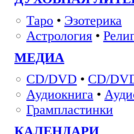
Таро
•
Эзотерика
Астрология
•
Рели
МЕДИА
CD/DVD
•
CD/DVD
Аудиокнига
•
Ауди
Грампластинки
КАЛЕНДАРИ