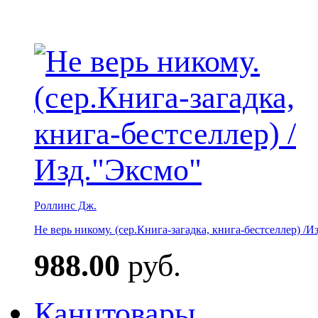
Роллинс Дж.
Не верь никому. (сер.Книга-загадка, книга-бестселлер) /И
988.00
руб.
Канцтовары