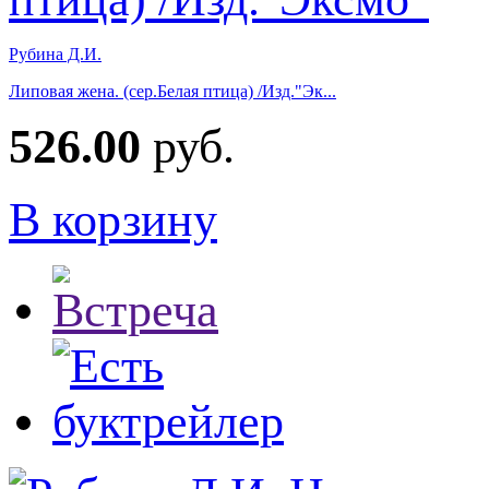
Рубина Д.И.
Липовая жена. (сер.Белая птица) /Изд."Эк...
526.00
руб.
В корзину