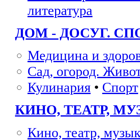
литература
ДОМ - ДОСУГ. СП
Медицина и здоро
Сад, огород. Живо
Кулинария
•
Спорт
КИНО, ТЕАТР, М
Кино, театр, музы