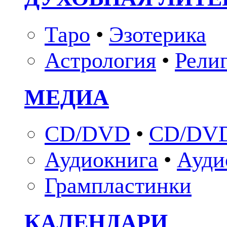
Таро
•
Эзотерика
Астрология
•
Рели
МЕДИА
CD/DVD
•
CD/DVD
Аудиокнига
•
Ауди
Грампластинки
КАЛЕНДАРИ