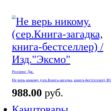
Роллинс Дж.
Не верь никому. (сер.Книга-загадка, книга-бестселлер) /И
988.00
руб.
Канцтовары