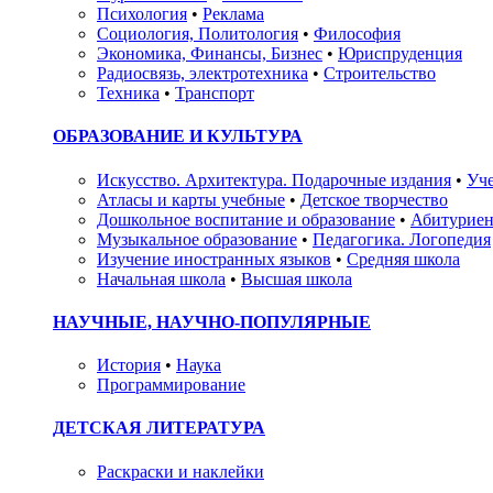
Психология
•
Реклама
Социология, Политология
•
Философия
Экономика, Финансы, Бизнес
•
Юриспруденция
Радиосвязь, электротехника
•
Строительство
Техника
•
Транспорт
ОБРАЗОВАНИЕ И КУЛЬТУРА
Искусство. Архитектура. Подарочные издания
•
Уче
Атласы и карты учебные
•
Детское творчество
Дошкольное воспитание и образование
•
Абитуриен
Музыкальное образование
•
Педагогика. Логопедия
Изучение иностранных языков
•
Средняя школа
Начальная школа
•
Высшая школа
НАУЧНЫЕ, НАУЧНО-ПОПУЛЯРНЫЕ
История
•
Наука
Программирование
ДЕТСКАЯ ЛИТЕРАТУРА
Раскраски и наклейки