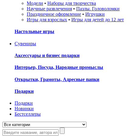
Модели
•
Наборы для творчества
Научные развлечения
•
Пазлы. Головоломки
Праздничное оформление
•
Игрушки
Игры для взрослых
•
Игры для детей до 12 лет
Настольные игры
Сувениры
Аксессуары и бизнес подарки
Интерьер, Посуда, Народные промыслы
Открытки, Грамоты, Адресные папки
Подарки
Подарки
Новинки
Бестселлеры