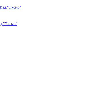
зд."Эксмо"