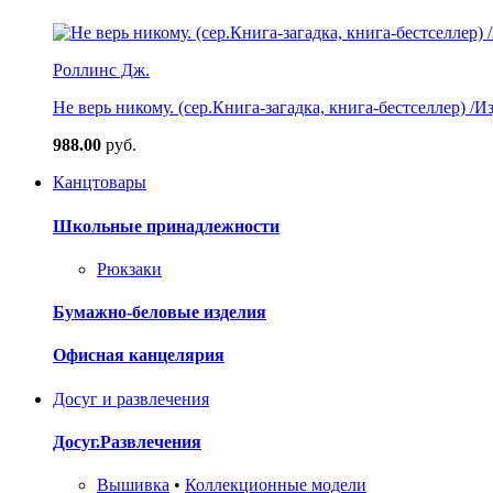
Роллинс Дж.
Не верь никому. (сер.Книга-загадка, книга-бестселлер) /И
988.00
руб.
Канцтовары
Школьные принадлежности
Рюкзаки
Бумажно-беловые изделия
Офисная канцелярия
Досуг и развлечения
Досуг.Развлечения
Вышивка
•
Коллекционные модели