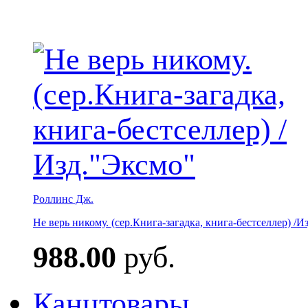
Роллинс Дж.
Не верь никому. (сер.Книга-загадка, книга-бестселлер) /И
988.00
руб.
Канцтовары