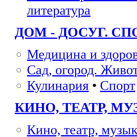
литература
ДОМ - ДОСУГ. СП
Медицина и здоро
Сад, огород. Живо
Кулинария
•
Спорт
КИНО, ТЕАТР, М
Кино, театр, музы