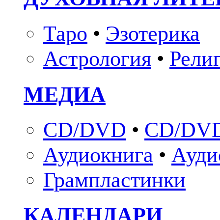
Таро
•
Эзотерика
Астрология
•
Рели
МЕДИА
CD/DVD
•
CD/DVD
Аудиокнига
•
Ауди
Грампластинки
КАЛЕНДАРИ