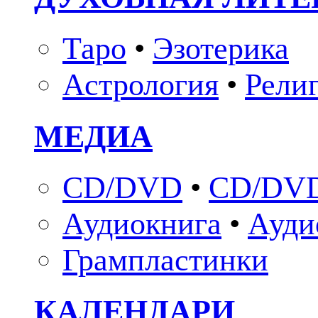
Таро
•
Эзотерика
Астрология
•
Рели
МЕДИА
CD/DVD
•
CD/DVD
Аудиокнига
•
Ауди
Грампластинки
КАЛЕНДАРИ