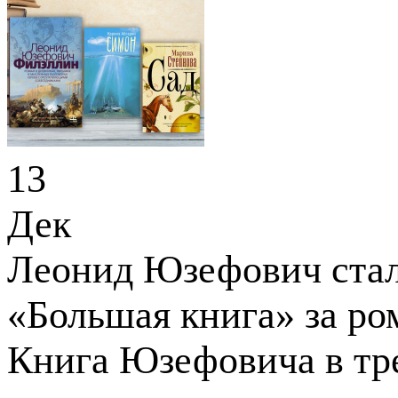
13
Дек
Леонид Юзефович стал
«Большая книга» за р
Книга Юзефовича в тре