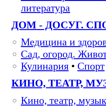
литература
ДОМ - ДОСУГ. СП
Медицина и здоро
Сад, огород. Живо
Кулинария
•
Спорт
КИНО, ТЕАТР, М
Кино, театр, музы