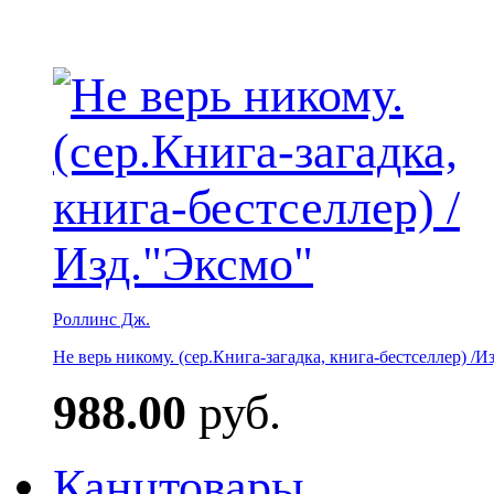
Роллинс Дж.
Не верь никому. (сер.Книга-загадка, книга-бестселлер) /И
988.00
руб.
Канцтовары