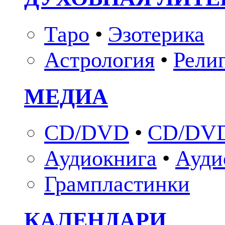
Таро
•
Эзотерика
Астрология
•
Рели
МЕДИА
CD/DVD
•
CD/DVD
Аудиокнига
•
Ауди
Грампластинки
КАЛЕНДАРИ