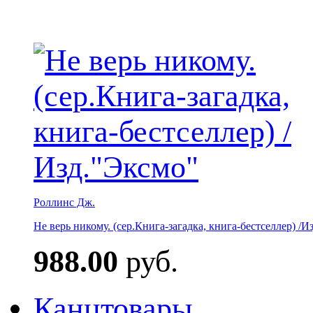
Роллинс Дж.
Не верь никому. (сер.Книга-загадка, книга-бестселлер) /И
988.00
руб.
Канцтовары