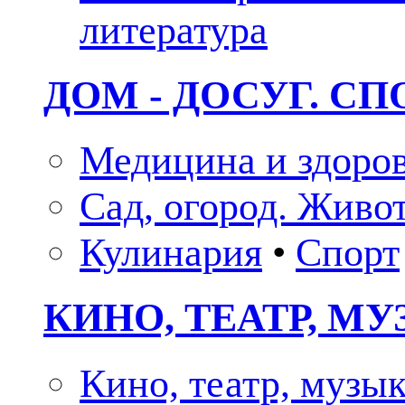
литература
ДОМ - ДОСУГ. СП
Медицина и здоро
Сад, огород. Живо
Кулинария
•
Спорт
КИНО, ТЕАТР, М
Кино, театр, музы