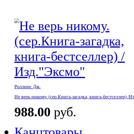
Роллинс Дж.
Не верь никому. (сер.Книга-загадка, книга-бестселлер) /И
988.00
руб.
Канцтовары