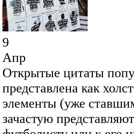
9
Апр
Открытые цитаты попу
представлена как холс
элементы (уже ставши
зачастую представляют
футболисту или к его ц