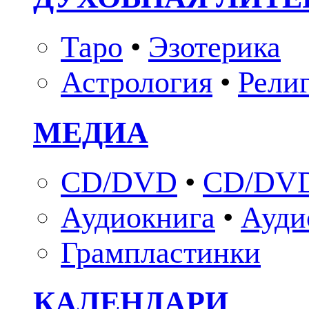
Таро
•
Эзотерика
Астрология
•
Рели
МЕДИА
CD/DVD
•
CD/DVD
Аудиокнига
•
Ауди
Грампластинки
КАЛЕНДАРИ