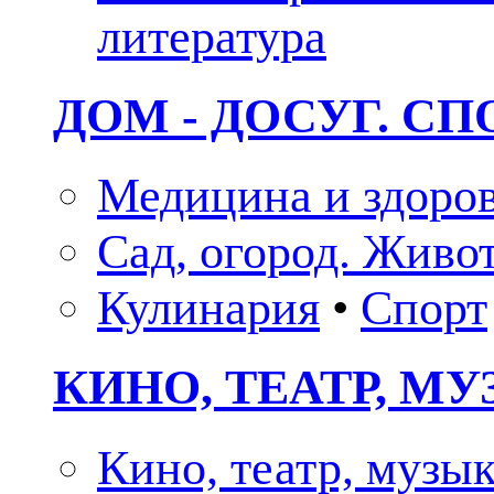
литература
ДОМ - ДОСУГ. СП
Медицина и здоро
Сад, огород. Живо
Кулинария
•
Спорт
КИНО, ТЕАТР, М
Кино, театр, музы