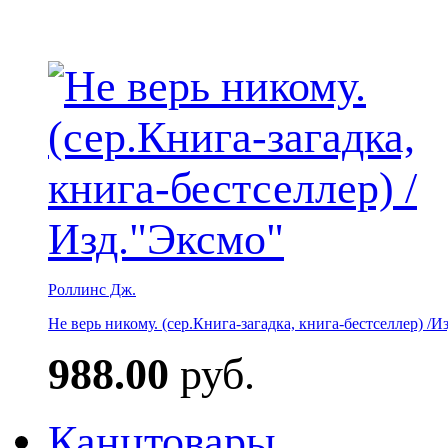
Роллинс Дж.
Не верь никому. (сер.Книга-загадка, книга-бестселлер) /И
988.00
руб.
Канцтовары