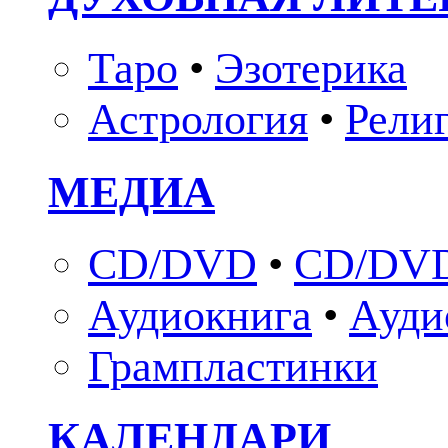
Таро
•
Эзотерика
Астрология
•
Рели
МЕДИА
CD/DVD
•
CD/DVD
Аудиокнига
•
Ауди
Грампластинки
КАЛЕНДАРИ