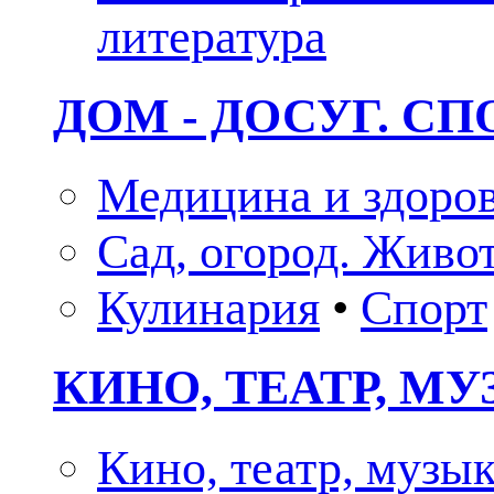
литература
ДОМ - ДОСУГ. СП
Медицина и здоро
Сад, огород. Живо
Кулинария
•
Спорт
КИНО, ТЕАТР, М
Кино, театр, музы