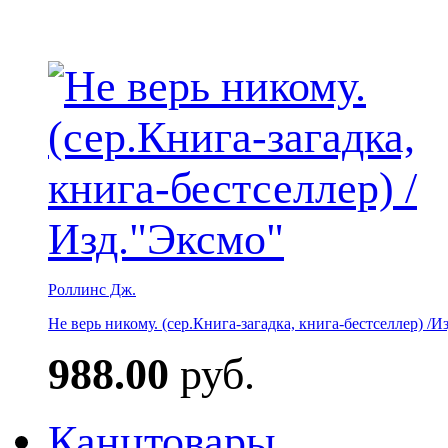
Роллинс Дж.
Не верь никому. (сер.Книга-загадка, книга-бестселлер) /И
988.00
руб.
Канцтовары