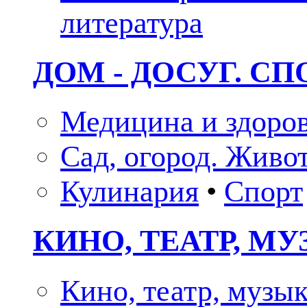
литература
ДОМ - ДОСУГ. СП
Медицина и здоро
Сад, огород. Живо
Кулинария
•
Спорт
КИНО, ТЕАТР, М
Кино, театр, музы