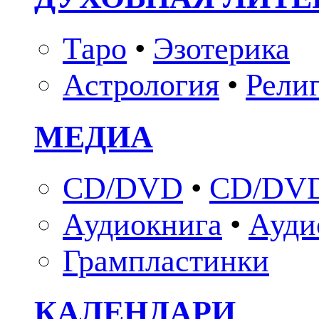
Таро
•
Эзотерика
Астрология
•
Рели
МЕДИА
CD/DVD
•
CD/DVD
Аудиокнига
•
Ауди
Грампластинки
КАЛЕНДАРИ