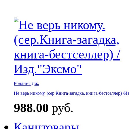
Роллинс Дж.
Не верь никому. (сер.Книга-загадка, книга-бестселлер) /И
988.00
руб.
Канцтовары