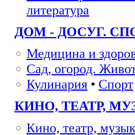
литература
ДОМ - ДОСУГ. СП
Медицина и здоро
Сад, огород. Живо
Кулинария
•
Спорт
КИНО, ТЕАТР, М
Кино, театр, музы