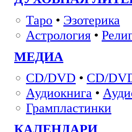
Таро
•
Эзотерика
Астрология
•
Рели
МЕДИА
CD/DVD
•
CD/DVD
Аудиокнига
•
Ауди
Грампластинки
КАЛЕНДАРИ