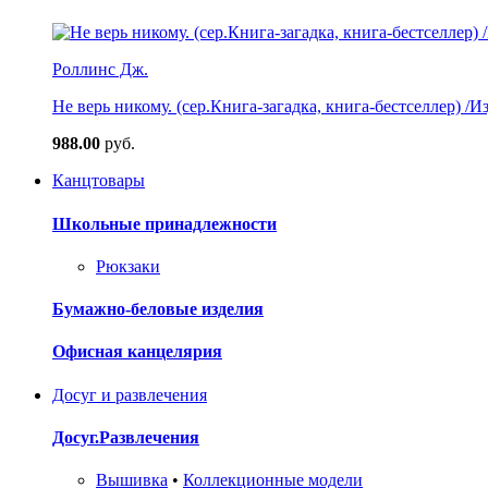
Роллинс Дж.
Не верь никому. (сер.Книга-загадка, книга-бестселлер) /И
988.00
руб.
Канцтовары
Школьные принадлежности
Рюкзаки
Бумажно-беловые изделия
Офисная канцелярия
Досуг и развлечения
Досуг.Развлечения
Вышивка
•
Коллекционные модели