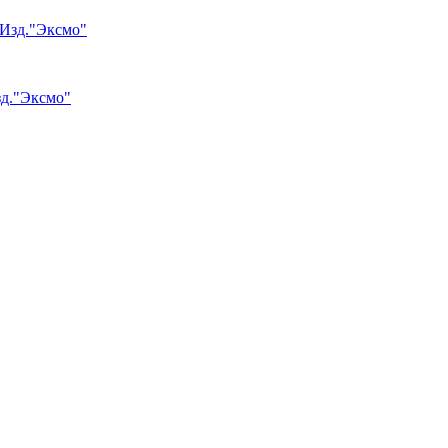
зд."Эксмо"