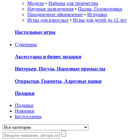
Модели
•
Наборы для творчества
Научные развлечения
•
Пазлы. Головоломки
Праздничное оформление
•
Игрушки
Игры для взрослых
•
Игры для детей до 12 лет
Настольные игры
Сувениры
Аксессуары и бизнес подарки
Интерьер, Посуда, Народные промыслы
Открытки, Грамоты, Адресные папки
Подарки
Подарки
Новинки
Бестселлеры