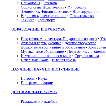
Психология
•
Реклама
Социология, Политология
•
Философия
Экономика, Финансы, Бизнес
•
Юриспруденция
Радиосвязь, электротехника
•
Строительство
Техника
•
Транспорт
ОБРАЗОВАНИЕ И КУЛЬТУРА
Искусство. Архитектура. Подарочные издания
•
Уче
Атласы и карты учебные
•
Детское творчество
Дошкольное воспитание и образование
•
Абитуриен
Музыкальное образование
•
Педагогика. Логопедия
Изучение иностранных языков
•
Средняя школа
Начальная школа
•
Высшая школа
НАУЧНЫЕ, НАУЧНО-ПОПУЛЯРНЫЕ
История
•
Наука
Программирование
ДЕТСКАЯ ЛИТЕРАТУРА
Раскраски и наклейки