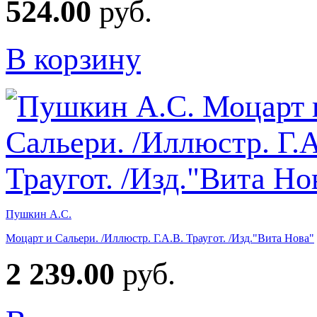
524.00
руб.
В корзину
Пушкин А.С.
Моцарт и Сальери. /Иллюстр. Г.А.В. Траугот. /Изд."Вита Нова"
2 239.00
руб.