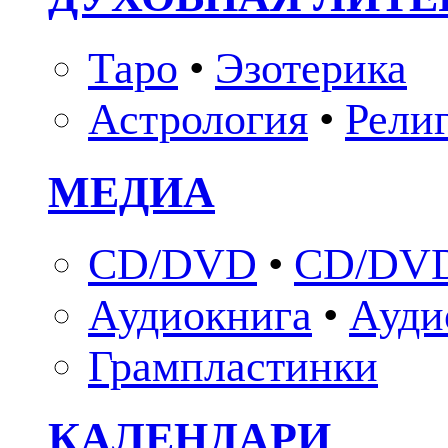
Таро
•
Эзотерика
Астрология
•
Рели
МЕДИА
CD/DVD
•
CD/DVD
Аудиокнига
•
Ауди
Грампластинки
КАЛЕНДАРИ