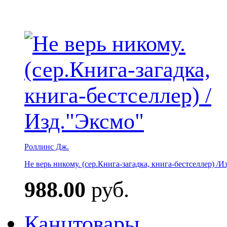
Роллинс Дж.
Не верь никому. (сер.Книга-загадка, книга-бестселлер) /И
988.00
руб.
Канцтовары