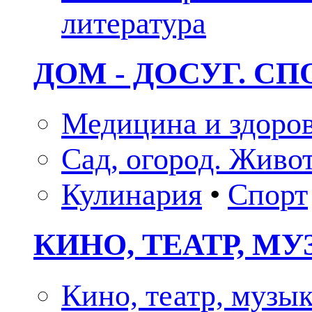
литература
ДОМ - ДОСУГ. СП
Медицина и здоро
Сад, огород. Живо
Кулинария
•
Спорт
КИНО, ТЕАТР, М
Кино, театр, музы