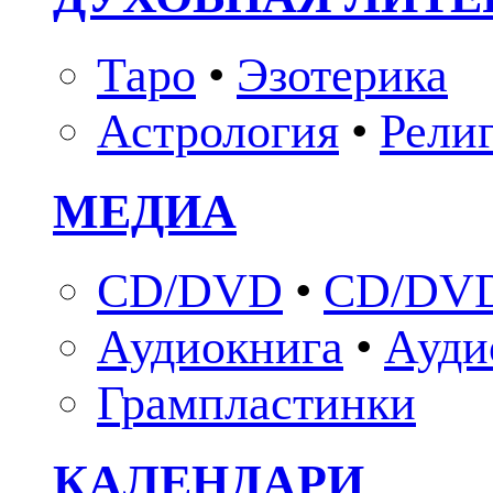
Таро
•
Эзотерика
Астрология
•
Рели
МЕДИА
CD/DVD
•
CD/DVD
Аудиокнига
•
Ауди
Грампластинки
КАЛЕНДАРИ