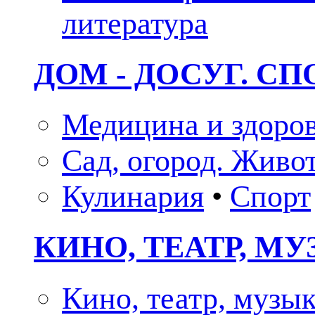
литература
ДОМ - ДОСУГ. СП
Медицина и здоро
Сад, огород. Живо
Кулинария
•
Спорт
КИНО, ТЕАТР, М
Кино, театр, музы