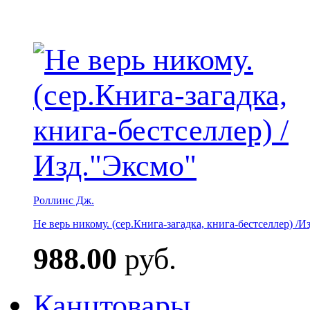
Роллинс Дж.
Не верь никому. (сер.Книга-загадка, книга-бестселлер) /И
988.00
руб.
Канцтовары