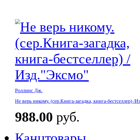
Роллинс Дж.
Не верь никому. (сер.Книга-загадка, книга-бестселлер) /И
988.00
руб.
Канцтовары