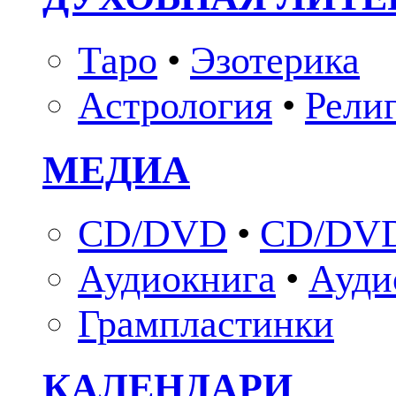
Таро
•
Эзотерика
Астрология
•
Рели
МЕДИА
CD/DVD
•
CD/DVD
Аудиокнига
•
Ауди
Грампластинки
КАЛЕНДАРИ