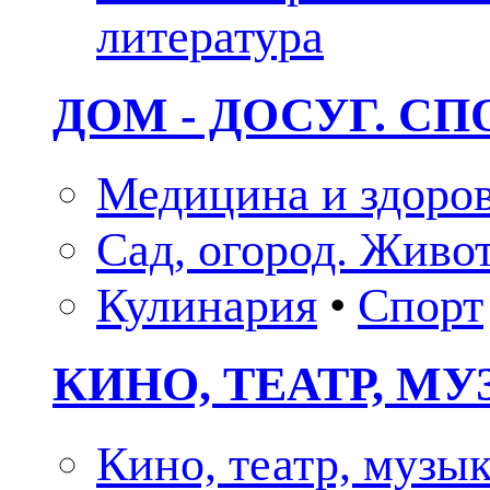
литература
ДОМ - ДОСУГ. СП
Медицина и здоро
Сад, огород. Живо
Кулинария
•
Спорт
КИНО, ТЕАТР, М
Кино, театр, музы