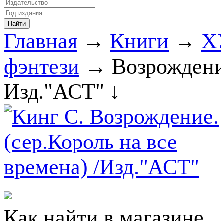
Главная
→
Книги
→
Х
фэнтези
→ Возрождение
Изд."АСТ" ↓
Как найти в магазине