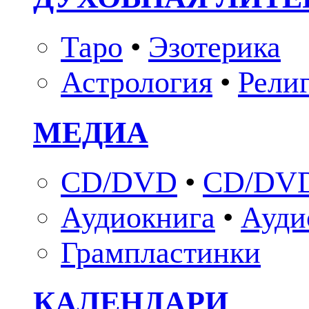
Таро
•
Эзотерика
Астрология
•
Рели
МЕДИА
CD/DVD
•
CD/DVD
Аудиокнига
•
Ауди
Грампластинки
КАЛЕНДАРИ