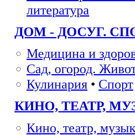
литература
ДОМ - ДОСУГ. СП
Медицина и здоро
Сад, огород. Живо
Кулинария
•
Спорт
КИНО, ТЕАТР, М
Кино, театр, музы