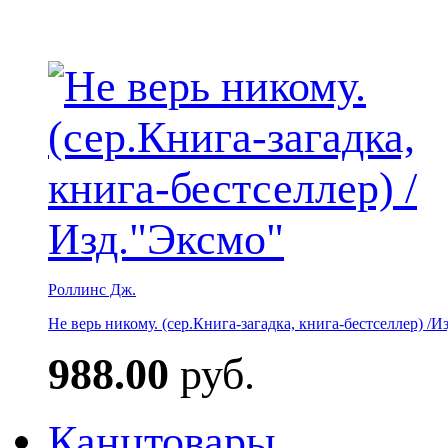
Роллинс Дж.
Не верь никому. (сер.Книга-загадка, книга-бестселлер) /И
988.00
руб.
Канцтовары