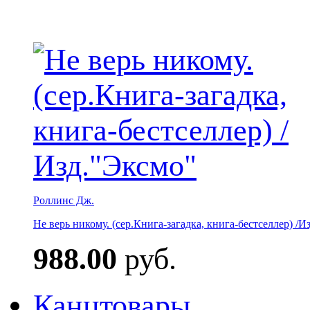
Роллинс Дж.
Не верь никому. (сер.Книга-загадка, книга-бестселлер) /И
988.00
руб.
Канцтовары