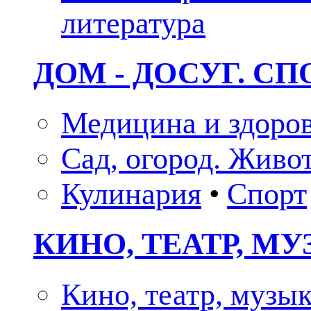
литература
ДОМ - ДОСУГ. СП
Медицина и здоро
Сад, огород. Живо
Кулинария
•
Спорт
КИНО, ТЕАТР, М
Кино, театр, музы