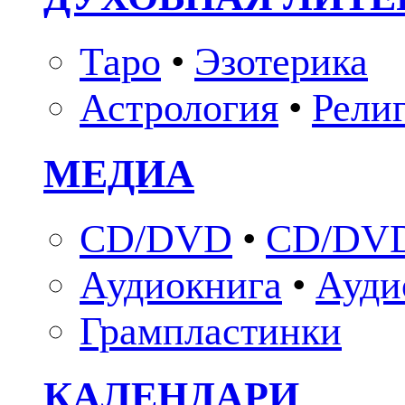
Таро
•
Эзотерика
Астрология
•
Рели
МЕДИА
CD/DVD
•
CD/DVD
Аудиокнига
•
Ауди
Грампластинки
КАЛЕНДАРИ