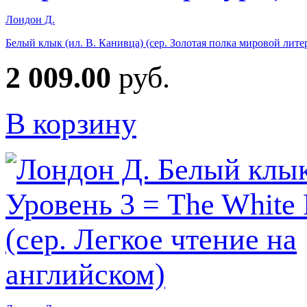
Лондон Д.
Белый клык (ил. В. Канивца) (сер. Золотая полка мировой лите
2 009.00
руб.
В корзину