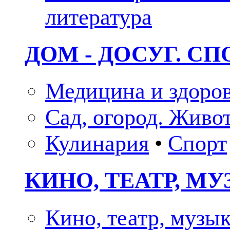
литература
ДОМ - ДОСУГ. СП
Медицина и здоро
Сад, огород. Живо
Кулинария
•
Спорт
КИНО, ТЕАТР, М
Кино, театр, музы