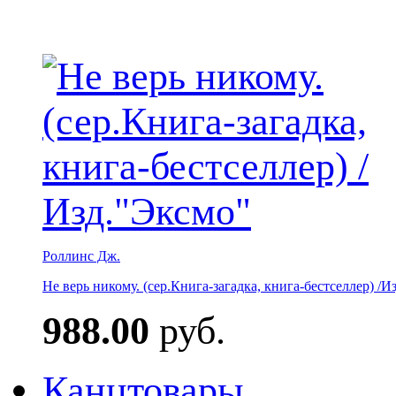
Роллинс Дж.
Не верь никому. (сер.Книга-загадка, книга-бестселлер) /И
988.00
руб.
Канцтовары