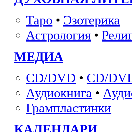
Таро
•
Эзотерика
Астрология
•
Рели
МЕДИА
CD/DVD
•
CD/DVD
Аудиокнига
•
Ауди
Грампластинки
КАЛЕНДАРИ