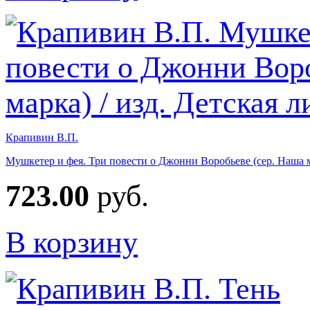
Крапивин В.П.
Мушкетер и фея. Три повести о Джонни Воробьеве (сер. Наша ма
723.00
руб.
В корзину