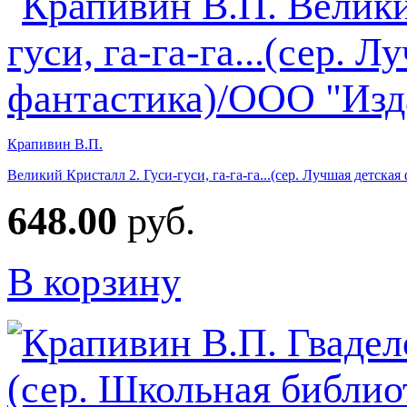
Крапивин В.П.
Великий Кристалл 2. Гуси-гуси, га-га-га...(сер. Лучшая детск
648.00
руб.
В корзину