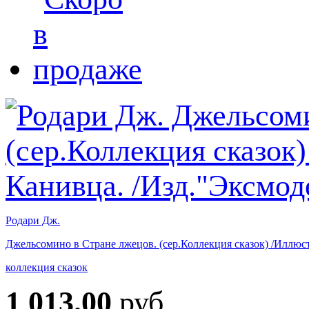
Родари Дж.
Джельсомино в Стране лжецов. (сер.Коллекция сказок) /Иллюст
коллекция сказок
1 013.00
руб.