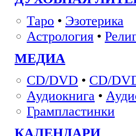
Таро
•
Эзотерика
Астрология
•
Рели
МЕДИА
CD/DVD
•
CD/DVD
Аудиокнига
•
Ауди
Грампластинки
КАЛЕНДАРИ