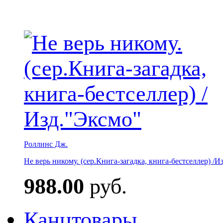
Роллинс Дж.
Не верь никому. (сер.Книга-загадка, книга-бестселлер) /И
988.00
руб.
Канцтовары