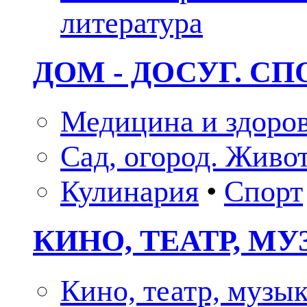
литература
ДОМ - ДОСУГ. СП
Медицина и здоро
Сад, огород. Живо
Кулинария
•
Спорт
КИНО, ТЕАТР, М
Кино, театр, музы