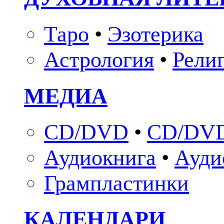
Таро
•
Эзотерика
Астрология
•
Рели
МЕДИА
CD/DVD
•
CD/DVD
Аудиокнига
•
Ауди
Грампластинки
КАЛЕНДАРИ