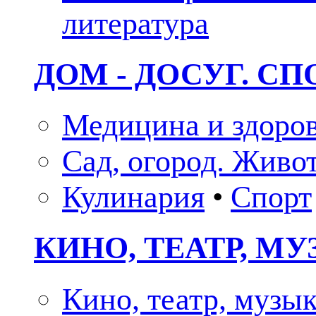
литература
ДОМ - ДОСУГ. СП
Медицина и здоро
Сад, огород. Живо
Кулинария
•
Спорт
КИНО, ТЕАТР, М
Кино, театр, музы