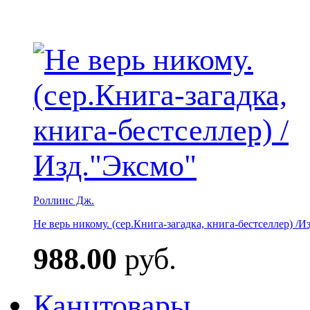
Роллинс Дж.
Не верь никому. (сер.Книга-загадка, книга-бестселлер) /И
988.00
руб.
Канцтовары