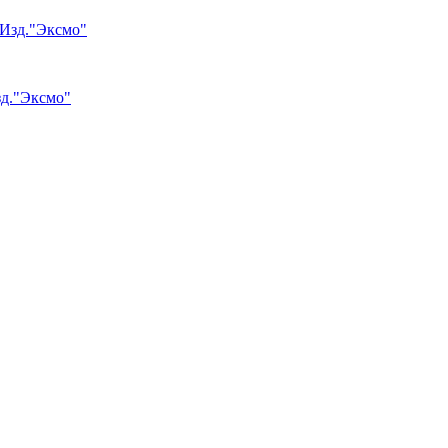
зд."Эксмо"