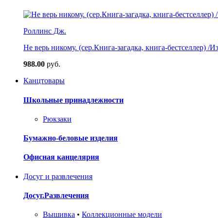
Роллинс Дж.
Не верь никому. (сер.Книга-загадка, книга-бестселлер) /И
988.00
руб.
Канцтовары
Школьные принадлежности
Рюкзаки
Бумажно-беловые изделия
Офисная канцелярия
Досуг и развлечения
Досуг.Развлечения
Вышивка
•
Коллекционные модели