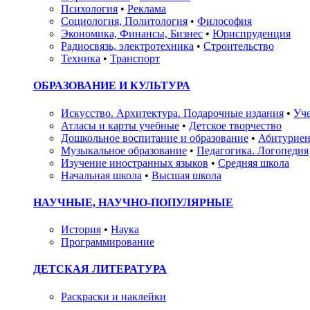
Психология
•
Реклама
Социология, Политология
•
Философия
Экономика, Финансы, Бизнес
•
Юриспруденция
Радиосвязь, электротехника
•
Строительство
Техника
•
Транспорт
ОБРАЗОВАНИЕ И КУЛЬТУРА
Искусство. Архитектура. Подарочные издания
•
Уче
Атласы и карты учебные
•
Детское творчество
Дошкольное воспитание и образование
•
Абитуриен
Музыкальное образование
•
Педагогика. Логопедия
Изучение иностранных языков
•
Средняя школа
Начальная школа
•
Высшая школа
НАУЧНЫЕ, НАУЧНО-ПОПУЛЯРНЫЕ
История
•
Наука
Программирование
ДЕТСКАЯ ЛИТЕРАТУРА
Раскраски и наклейки