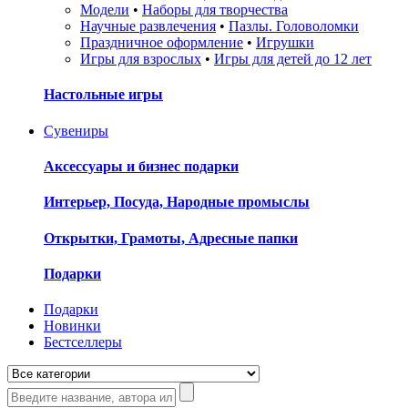
Модели
•
Наборы для творчества
Научные развлечения
•
Пазлы. Головоломки
Праздничное оформление
•
Игрушки
Игры для взрослых
•
Игры для детей до 12 лет
Настольные игры
Сувениры
Аксессуары и бизнес подарки
Интерьер, Посуда, Народные промыслы
Открытки, Грамоты, Адресные папки
Подарки
Подарки
Новинки
Бестселлеры