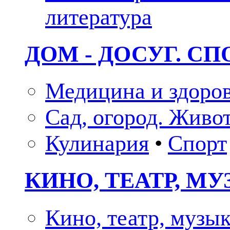
литература
ДОМ - ДОСУГ. СП
Медицина и здоро
Сад, огород. Живо
Кулинария
•
Спорт
КИНО, ТЕАТР, М
Кино, театр, музы