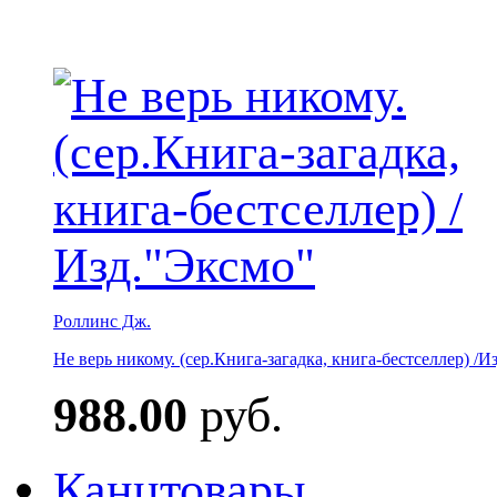
Роллинс Дж.
Не верь никому. (сер.Книга-загадка, книга-бестселлер) /И
988.00
руб.
Канцтовары