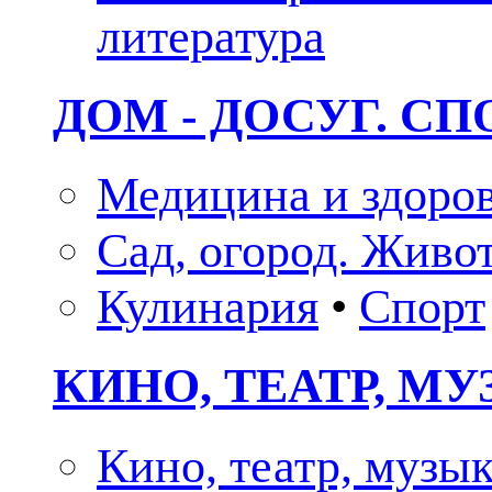
литература
ДОМ - ДОСУГ. СП
Медицина и здоро
Сад, огород. Живо
Кулинария
•
Спорт
КИНО, ТЕАТР, М
Кино, театр, музы