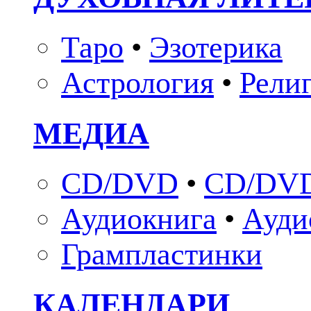
Таро
•
Эзотерика
Астрология
•
Рели
МЕДИА
CD/DVD
•
CD/DVD
Аудиокнига
•
Ауди
Грампластинки
КАЛЕНДАРИ