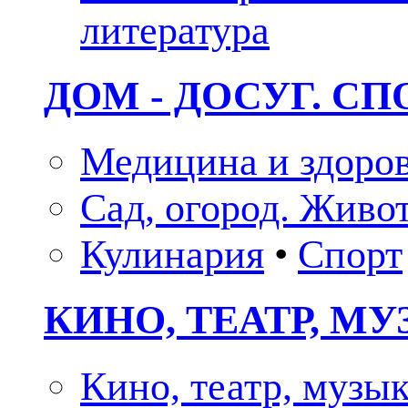
литература
ДОМ - ДОСУГ. СП
Медицина и здоро
Сад, огород. Живо
Кулинария
•
Спорт
КИНО, ТЕАТР, М
Кино, театр, музы