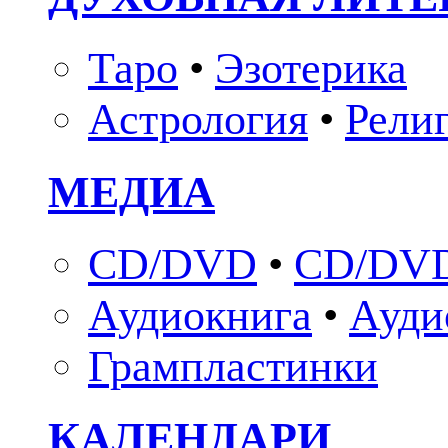
Таро
•
Эзотерика
Астрология
•
Рели
МЕДИА
CD/DVD
•
CD/DVD
Аудиокнига
•
Ауди
Грампластинки
КАЛЕНДАРИ