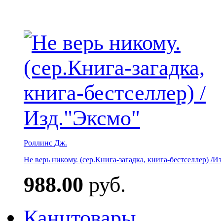
Роллинс Дж.
Не верь никому. (сер.Книга-загадка, книга-бестселлер) /И
988.00
руб.
Канцтовары