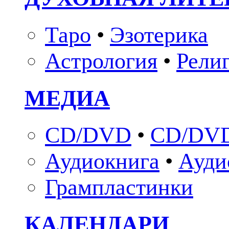
Таро
•
Эзотерика
Астрология
•
Рели
МЕДИА
CD/DVD
•
CD/DVD
Аудиокнига
•
Ауди
Грампластинки
КАЛЕНДАРИ