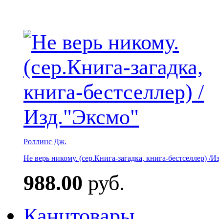
Роллинс Дж.
Не верь никому. (сер.Книга-загадка, книга-бестселлер) /И
988.00
руб.
Канцтовары