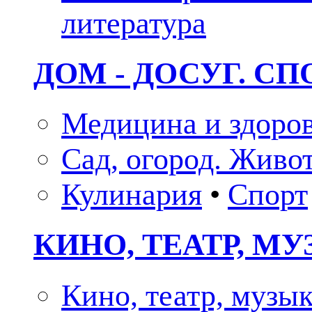
литература
ДОМ - ДОСУГ. СП
Медицина и здоро
Сад, огород. Живо
Кулинария
•
Спорт
КИНО, ТЕАТР, М
Кино, театр, музы