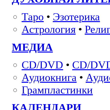
Таро
•
Эзотерика
Астрология
•
Рели
МЕДИА
CD/DVD
•
CD/DVD
Аудиокнига
•
Ауди
Грампластинки
КАЛЕНДАРИ