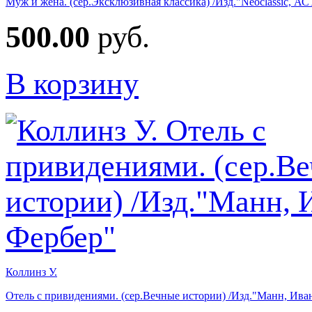
Муж и жена. (сер.Эксклюзивная классика) /Изд."Neoclassic, АС
500.00
руб.
В корзину
Коллинз У.
Отель с привидениями. (сер.Вечные истории) /Изд."Манн, Ива