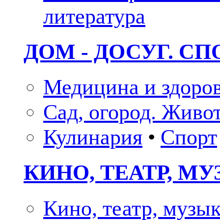
литература
ДОМ - ДОСУГ. СП
Медицина и здоро
Сад, огород. Живо
Кулинария
•
Спорт
КИНО, ТЕАТР, М
Кино, театр, музы