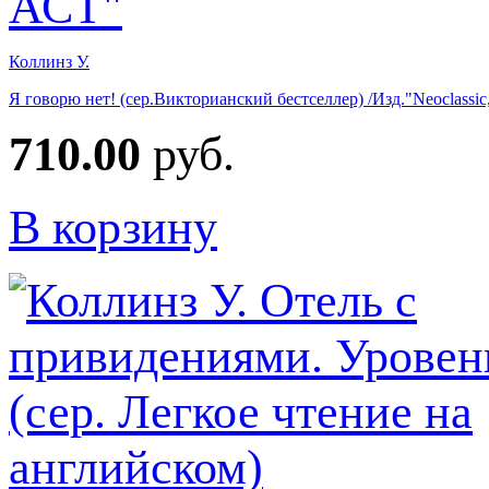
Коллинз У.
Я говорю нет! (сер.Викторианский бестселлер) /Изд."Neoclassi
710.00
руб.
В корзину