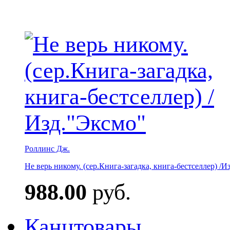
Роллинс Дж.
Не верь никому. (сер.Книга-загадка, книга-бестселлер) /И
988.00
руб.
Канцтовары