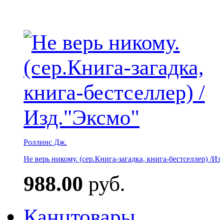
Роллинс Дж.
Не верь никому. (сер.Книга-загадка, книга-бестселлер) /И
988.00
руб.
Канцтовары