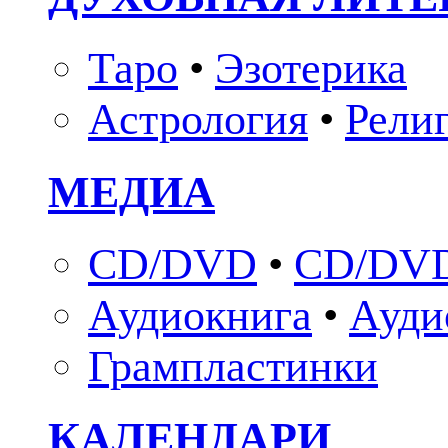
Таро
•
Эзотерика
Астрология
•
Рели
МЕДИА
CD/DVD
•
CD/DVD
Аудиокнига
•
Ауди
Грампластинки
КАЛЕНДАРИ