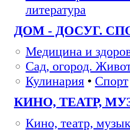
литература
ДОМ - ДОСУГ. СП
Медицина и здоро
Сад, огород. Живо
Кулинария
•
Спорт
КИНО, ТЕАТР, М
Кино, театр, музы