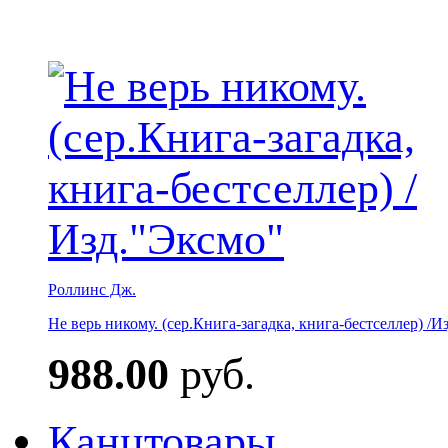
Роллинс Дж.
Не верь никому. (сер.Книга-загадка, книга-бестселлер) /И
988.00
руб.
Канцтовары