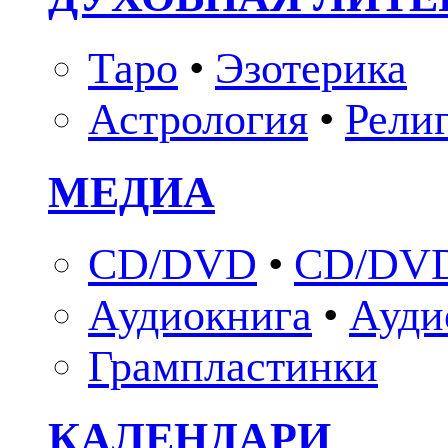
Таро
•
Эзотерика
Астрология
•
Рели
МЕДИА
CD/DVD
•
CD/DVD
Аудиокнига
•
Ауди
Грампластинки
КАЛЕНДАРИ