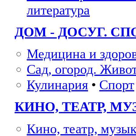
литература
ДОМ - ДОСУГ. СП
Медицина и здоро
Сад, огород. Живо
Кулинария
•
Спорт
КИНО, ТЕАТР, М
Кино, театр, музы