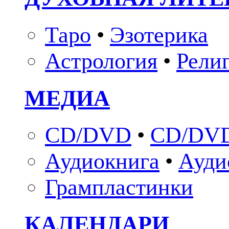
Таро
•
Эзотерика
Астрология
•
Рели
МЕДИА
CD/DVD
•
CD/DVD
Аудиокнига
•
Ауди
Грампластинки
КАЛЕНДАРИ