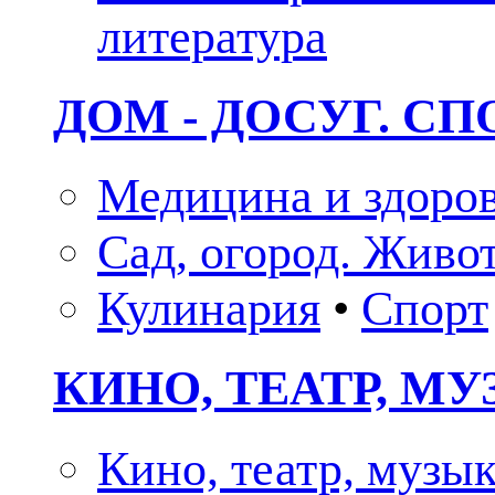
литература
ДОМ - ДОСУГ. СП
Медицина и здоро
Сад, огород. Живо
Кулинария
•
Спорт
КИНО, ТЕАТР, М
Кино, театр, музы