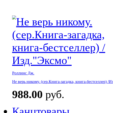
Роллинс Дж.
Не верь никому. (сер.Книга-загадка, книга-бестселлер) /И
988.00
руб.
Канцтовары