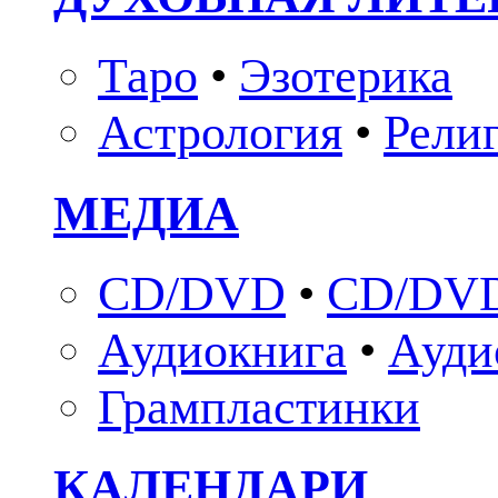
Таро
•
Эзотерика
Астрология
•
Рели
МЕДИА
CD/DVD
•
CD/DVD
Аудиокнига
•
Ауди
Грампластинки
КАЛЕНДАРИ