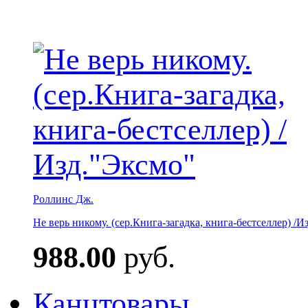
Роллинс Дж.
Не верь никому. (сер.Книга-загадка, книга-бестселлер) /И
988.00
руб.
Канцтовары