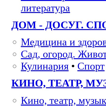
литература
ДОМ - ДОСУГ. СП
Медицина и здоро
Сад, огород. Живо
Кулинария
•
Спорт
КИНО, ТЕАТР, М
Кино, театр, музы