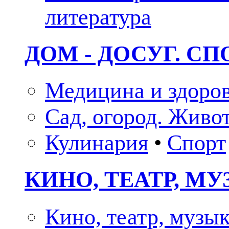
литература
ДОМ - ДОСУГ. СП
Медицина и здоро
Сад, огород. Живо
Кулинария
•
Спорт
КИНО, ТЕАТР, М
Кино, театр, музы