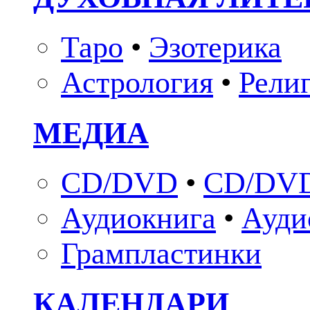
Таро
•
Эзотерика
Астрология
•
Рели
МЕДИА
CD/DVD
•
CD/DVD
Аудиокнига
•
Ауди
Грампластинки
КАЛЕНДАРИ