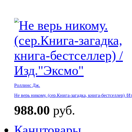
Роллинс Дж.
Не верь никому. (сер.Книга-загадка, книга-бестселлер) /И
988.00
руб.
Канцтовары