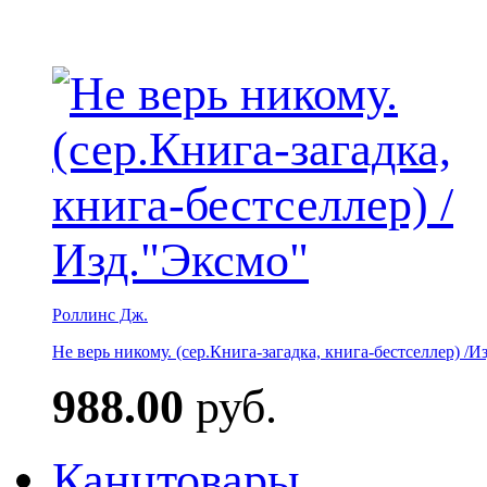
Роллинс Дж.
Не верь никому. (сер.Книга-загадка, книга-бестселлер) /И
988.00
руб.
Канцтовары