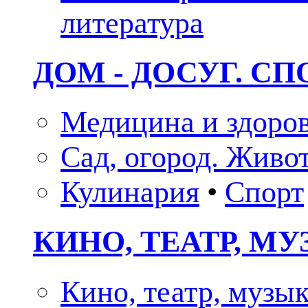
литература
ДОМ - ДОСУГ. СП
Медицина и здоро
Сад, огород. Живо
Кулинария
•
Спорт
КИНО, ТЕАТР, М
Кино, театр, музы