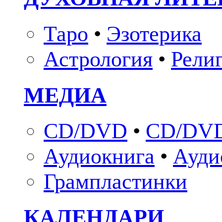
Таро
•
Эзотерика
Астрология
•
Рели
МЕДИА
CD/DVD
•
CD/DVD
Аудиокнига
•
Ауди
Грампластинки
КАЛЕНДАРИ