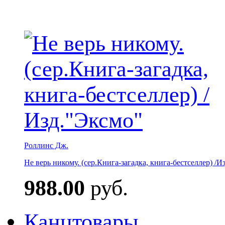
Роллинс Дж.
Не верь никому. (сер.Книга-загадка, книга-бестселлер) /И
988.00
руб.
Канцтовары