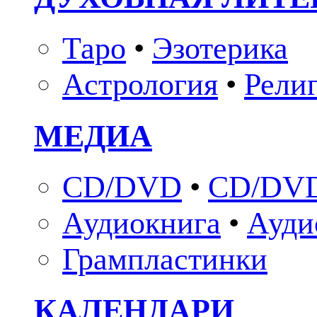
Таро
•
Эзотерика
Астрология
•
Рели
МЕДИА
CD/DVD
•
CD/DVD
Аудиокнига
•
Ауди
Грампластинки
КАЛЕНДАРИ