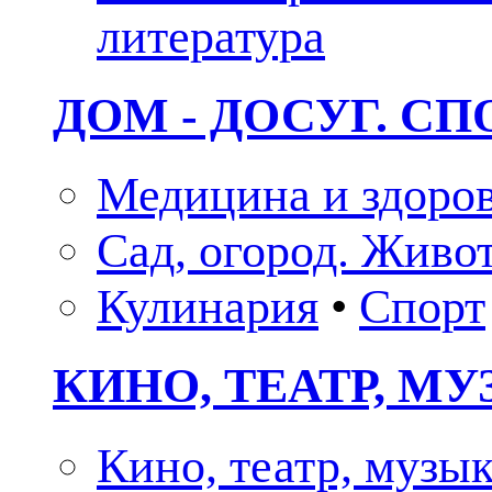
литература
ДОМ - ДОСУГ. СП
Медицина и здоро
Сад, огород. Живо
Кулинария
•
Спорт
КИНО, ТЕАТР, М
Кино, театр, музы