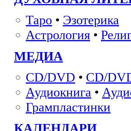
Таро
•
Эзотерика
Астрология
•
Рели
МЕДИА
CD/DVD
•
CD/DVD
Аудиокнига
•
Ауди
Грампластинки
КАЛЕНДАРИ