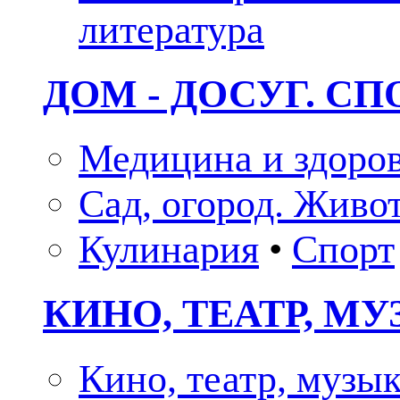
литература
ДОМ - ДОСУГ. СП
Медицина и здоро
Сад, огород. Живо
Кулинария
•
Спорт
КИНО, ТЕАТР, М
Кино, театр, музы