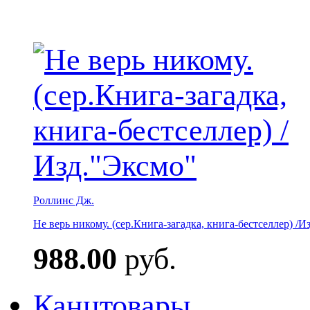
Роллинс Дж.
Не верь никому. (сер.Книга-загадка, книга-бестселлер) /И
988.00
руб.
Канцтовары