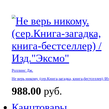
Роллинс Дж.
Не верь никому. (сер.Книга-загадка, книга-бестселлер) /И
988.00
руб.
Канцтовары