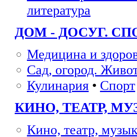
литература
ДОМ - ДОСУГ. СП
Медицина и здоро
Сад, огород. Живо
Кулинария
•
Спорт
КИНО, ТЕАТР, М
Кино, театр, музы