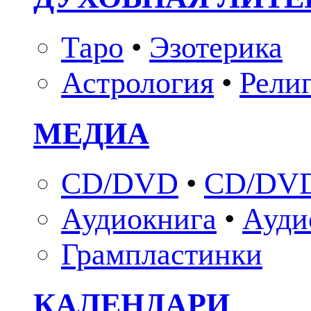
Таро
•
Эзотерика
Астрология
•
Рели
МЕДИА
CD/DVD
•
CD/DVD
Аудиокнига
•
Ауди
Грампластинки
КАЛЕНДАРИ