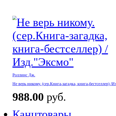
Роллинс Дж.
Не верь никому. (сер.Книга-загадка, книга-бестселлер) /И
988.00
руб.
Канцтовары