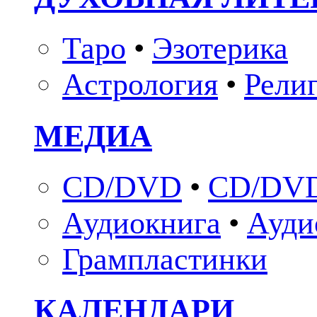
Таро
•
Эзотерика
Астрология
•
Рели
МЕДИА
CD/DVD
•
CD/DVD
Аудиокнига
•
Ауди
Грампластинки
КАЛЕНДАРИ