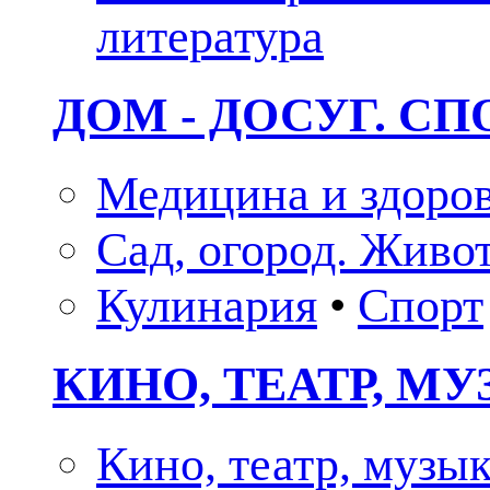
литература
ДОМ - ДОСУГ. СП
Медицина и здоро
Сад, огород. Живо
Кулинария
•
Спорт
КИНО, ТЕАТР, М
Кино, театр, музы