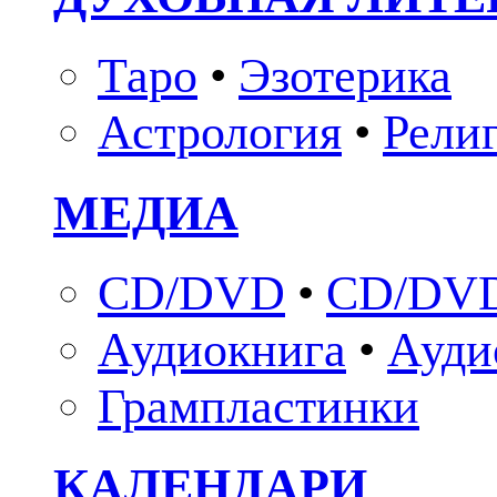
Таро
•
Эзотерика
Астрология
•
Рели
МЕДИА
CD/DVD
•
CD/DVD
Аудиокнига
•
Ауди
Грампластинки
КАЛЕНДАРИ