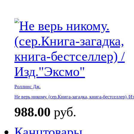
Роллинс Дж.
Не верь никому. (сер.Книга-загадка, книга-бестселлер) /И
988.00
руб.
Канцтовары