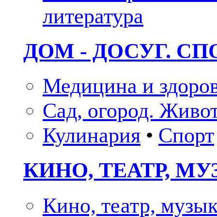
литература
ДОМ - ДОСУГ. СП
Медицина и здоро
Сад, огород. Живо
Кулинария
•
Спорт
КИНО, ТЕАТР, М
Кино, театр, музы