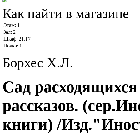
Как найти в магазине
Этаж:
1
Зал:
2
Шкаф:
21.Т7
Полка:
1
Борхес Х.Л.
Сад расходящихся
рассказов. (сер.И
книги) /Изд."Ино