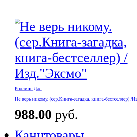
Роллинс Дж.
Не верь никому. (сер.Книга-загадка, книга-бестселлер) /И
988.00
руб.
Канцтовары