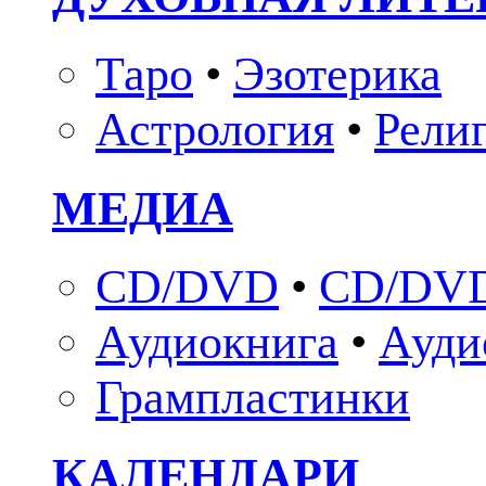
Таро
•
Эзотерика
Астрология
•
Рели
МЕДИА
CD/DVD
•
CD/DVD
Аудиокнига
•
Ауди
Грампластинки
КАЛЕНДАРИ