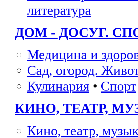
литература
ДОМ - ДОСУГ. СП
Медицина и здоро
Сад, огород. Живо
Кулинария
•
Спорт
КИНО, ТЕАТР, М
Кино, театр, музы