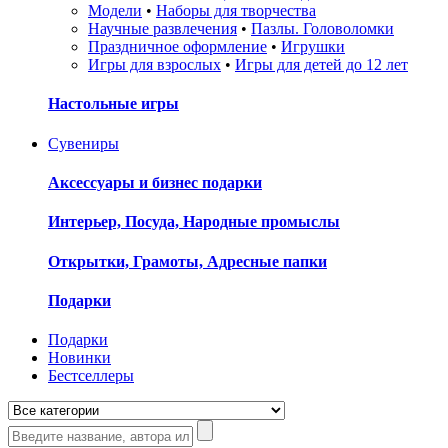
Модели
•
Наборы для творчества
Научные развлечения
•
Пазлы. Головоломки
Праздничное оформление
•
Игрушки
Игры для взрослых
•
Игры для детей до 12 лет
Настольные игры
Сувениры
Аксессуары и бизнес подарки
Интерьер, Посуда, Народные промыслы
Открытки, Грамоты, Адресные папки
Подарки
Подарки
Новинки
Бестселлеры