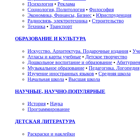
Психология
•
Реклама
Социология, Политология
•
Философия
Экономика, Финансы, Бизнес
•
Юриспруденция
Радиосвязь, электротехника
•
Строительство
Техника
•
Транспорт
ОБРАЗОВАНИЕ И КУЛЬТУРА
Искусство. Архитектура. Подарочные издания
•
Уче
Атласы и карты учебные
•
Детское творчество
Дошкольное воспитание и образование
•
Абитуриен
Музыкальное образование
•
Педагогика. Логопедия
Изучение иностранных языков
•
Средняя школа
Начальная школа
•
Высшая школа
НАУЧНЫЕ, НАУЧНО-ПОПУЛЯРНЫЕ
История
•
Наука
Программирование
ДЕТСКАЯ ЛИТЕРАТУРА
Раскраски и наклейки