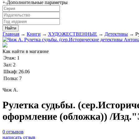
+
-
Дополнительные параметры
Главная
→
Книги
→
ХУДОЖЕСТВЕННЫЕ
→
Детективы
→ Ру
Как найти в магазине
Этаж:
1
Зал:
2
Шкаф:
26.06
Полка:
7
Чиж А.
Рулетка судьбы. (сер.Историч
оформление (обложка)) /Изд.
0 отзывов
написать отзыв