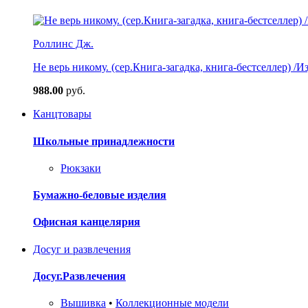
Роллинс Дж.
Не верь никому. (сер.Книга-загадка, книга-бестселлер) /И
988.00
руб.
Канцтовары
Школьные принадлежности
Рюкзаки
Бумажно-беловые изделия
Офисная канцелярия
Досуг и развлечения
Досуг.Развлечения
Вышивка
•
Коллекционные модели