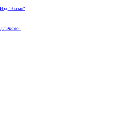
зд."Эксмо"