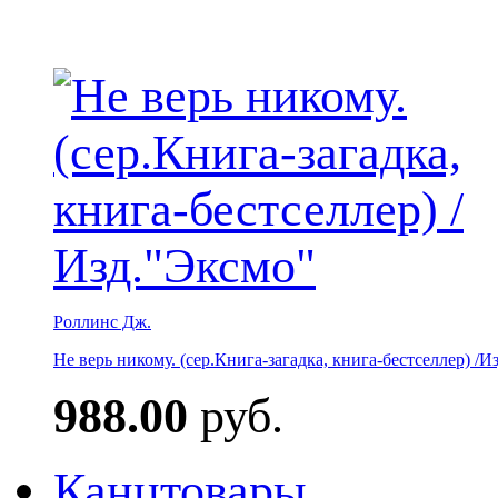
Роллинс Дж.
Не верь никому. (сер.Книга-загадка, книга-бестселлер) /И
988.00
руб.
Канцтовары