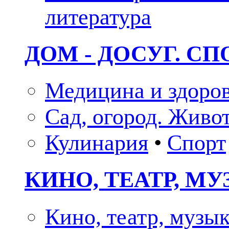
литература
ДОМ - ДОСУГ. СП
Медицина и здоро
Сад, огород. Живо
Кулинария
•
Спорт
КИНО, ТЕАТР, М
Кино, театр, музы