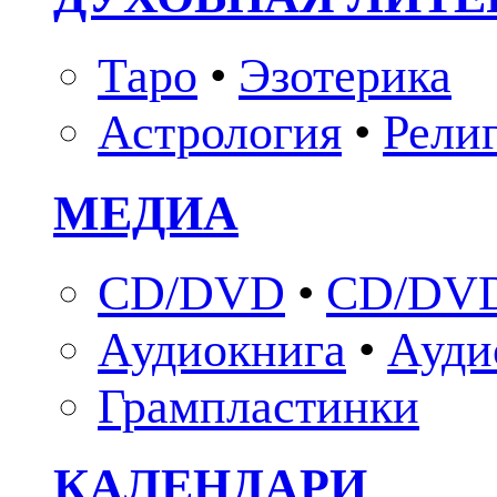
Таро
•
Эзотерика
Астрология
•
Рели
МЕДИА
CD/DVD
•
CD/DVD
Аудиокнига
•
Ауди
Грампластинки
КАЛЕНДАРИ