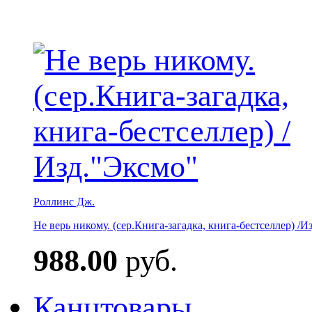
Роллинс Дж.
Не верь никому. (сер.Книга-загадка, книга-бестселлер) /И
988.00
руб.
Канцтовары