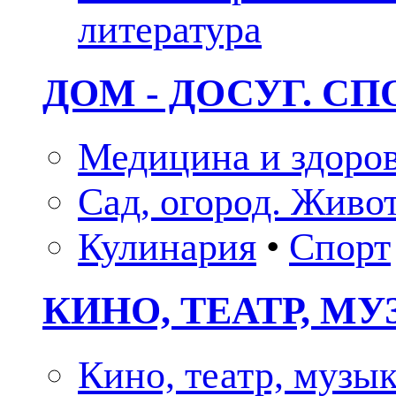
литература
ДОМ - ДОСУГ. СП
Медицина и здоро
Сад, огород. Живо
Кулинария
•
Спорт
КИНО, ТЕАТР, М
Кино, театр, музы