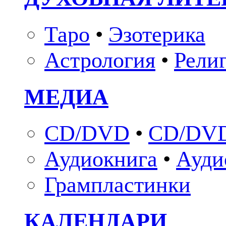
Таро
•
Эзотерика
Астрология
•
Рели
МЕДИА
CD/DVD
•
CD/DVD
Аудиокнига
•
Ауди
Грампластинки
КАЛЕНДАРИ