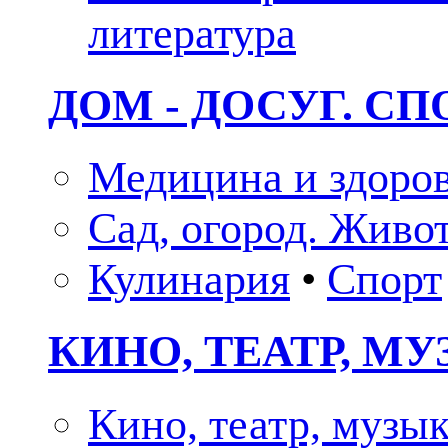
литература
ДОМ - ДОСУГ. СП
Медицина и здоро
Сад, огород. Живо
Кулинария
•
Спорт
КИНО, ТЕАТР, М
Кино, театр, музы