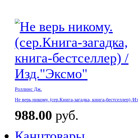
Роллинс Дж.
Не верь никому. (сер.Книга-загадка, книга-бестселлер) /И
988.00
руб.
Канцтовары