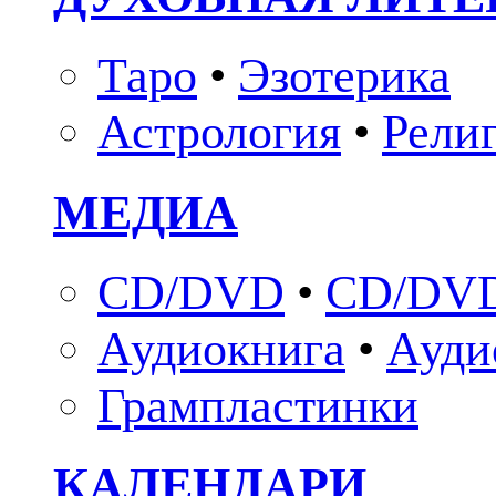
Таро
•
Эзотерика
Астрология
•
Рели
МЕДИА
CD/DVD
•
CD/DVD
Аудиокнига
•
Ауди
Грампластинки
КАЛЕНДАРИ