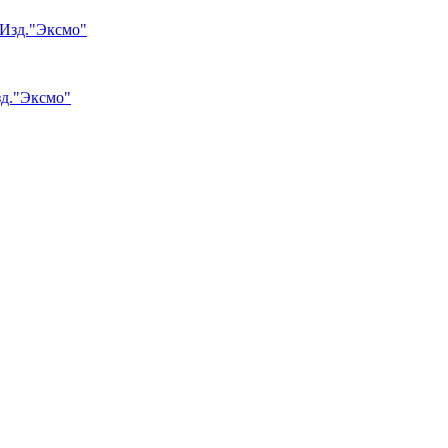
зд."Эксмо"