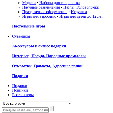
Модели
•
Наборы для творчества
Научные развлечения
•
Пазлы. Головоломки
Праздничное оформление
•
Игрушки
Игры для взрослых
•
Игры для детей до 12 лет
Настольные игры
Сувениры
Аксессуары и бизнес подарки
Интерьер, Посуда, Народные промыслы
Открытки, Грамоты, Адресные папки
Подарки
Подарки
Новинки
Бестселлеры