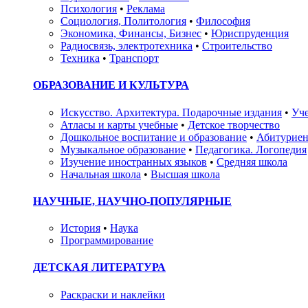
Психология
•
Реклама
Социология, Политология
•
Философия
Экономика, Финансы, Бизнес
•
Юриспруденция
Радиосвязь, электротехника
•
Строительство
Техника
•
Транспорт
ОБРАЗОВАНИЕ И КУЛЬТУРА
Искусство. Архитектура. Подарочные издания
•
Уче
Атласы и карты учебные
•
Детское творчество
Дошкольное воспитание и образование
•
Абитуриен
Музыкальное образование
•
Педагогика. Логопедия
Изучение иностранных языков
•
Средняя школа
Начальная школа
•
Высшая школа
НАУЧНЫЕ, НАУЧНО-ПОПУЛЯРНЫЕ
История
•
Наука
Программирование
ДЕТСКАЯ ЛИТЕРАТУРА
Раскраски и наклейки