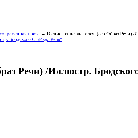
 современная проза
→ В списках не значился. (сер.Образ Речи) /И
браз Речи) /Иллюстр. Бродског