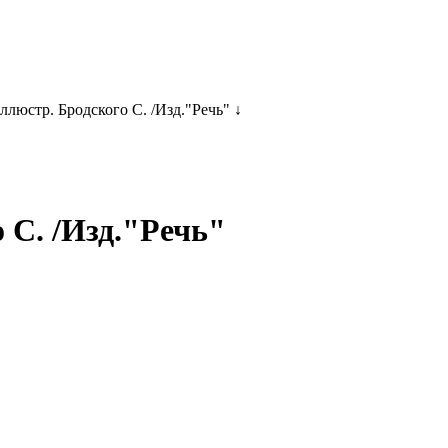
ллюстр. Бродского С. /Изд."Речь" ↓
о С. /Изд."Речь"