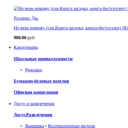
Роллинс Дж.
Не верь никому. (сер.Книга-загадка, книга-бестселлер) /И
988.00
руб.
Канцтовары
Школьные принадлежности
Рюкзаки
Бумажно-беловые изделия
Офисная канцелярия
Досуг и развлечения
Досуг.Развлечения
Вышивка
•
Коллекционные модели