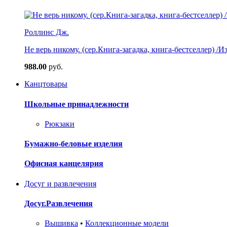
Роллинс Дж.
Не верь никому. (сер.Книга-загадка, книга-бестселлер) /И
988.00
руб.
Канцтовары
Школьные принадлежности
Рюкзаки
Бумажно-беловые изделия
Офисная канцелярия
Досуг и развлечения
Досуг.Развлечения
Вышивка
•
Коллекционные модели