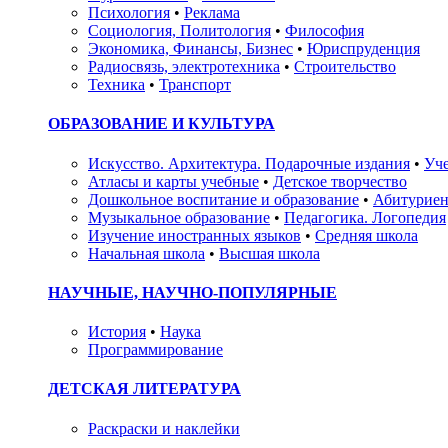
Психология
•
Реклама
Социология, Политология
•
Философия
Экономика, Финансы, Бизнес
•
Юриспруденция
Радиосвязь, электротехника
•
Строительство
Техника
•
Транспорт
ОБРАЗОВАНИЕ И КУЛЬТУРА
Искусство. Архитектура. Подарочные издания
•
Уче
Атласы и карты учебные
•
Детское творчество
Дошкольное воспитание и образование
•
Абитуриен
Музыкальное образование
•
Педагогика. Логопедия
Изучение иностранных языков
•
Средняя школа
Начальная школа
•
Высшая школа
НАУЧНЫЕ, НАУЧНО-ПОПУЛЯРНЫЕ
История
•
Наука
Программирование
ДЕТСКАЯ ЛИТЕРАТУРА
Раскраски и наклейки