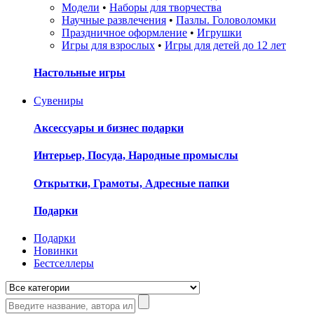
Модели
•
Наборы для творчества
Научные развлечения
•
Пазлы. Головоломки
Праздничное оформление
•
Игрушки
Игры для взрослых
•
Игры для детей до 12 лет
Настольные игры
Сувениры
Аксессуары и бизнес подарки
Интерьер, Посуда, Народные промыслы
Открытки, Грамоты, Адресные папки
Подарки
Подарки
Новинки
Бестселлеры