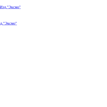
зд."Эксмо"