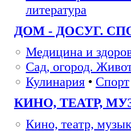
литература
ДОМ - ДОСУГ. СП
Медицина и здоро
Сад, огород. Живо
Кулинария
•
Спорт
КИНО, ТЕАТР, М
Кино, театр, музы