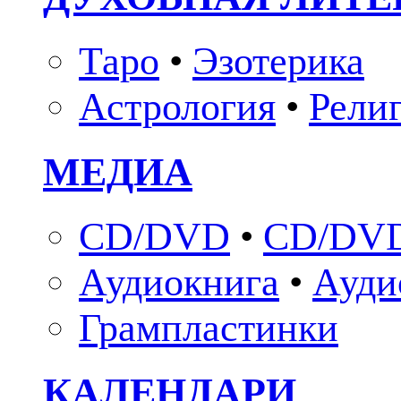
Таро
•
Эзотерика
Астрология
•
Рели
МЕДИА
CD/DVD
•
CD/DVD
Аудиокнига
•
Ауди
Грампластинки
КАЛЕНДАРИ