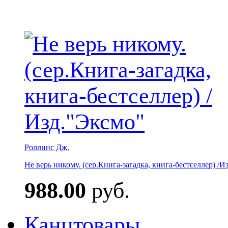
Роллинс Дж.
Не верь никому. (сер.Книга-загадка, книга-бестселлер) /И
988.00
руб.
Канцтовары