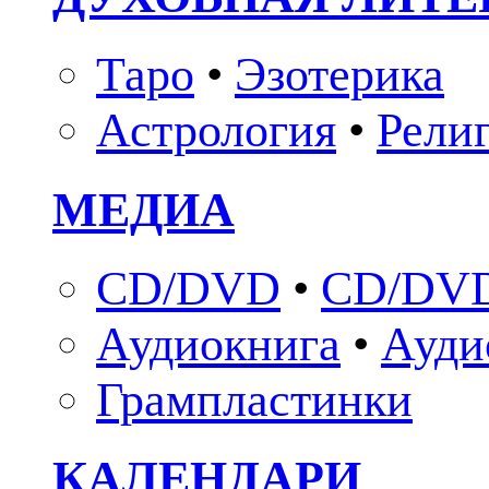
Таро
•
Эзотерика
Астрология
•
Рели
МЕДИА
CD/DVD
•
CD/DVD
Аудиокнига
•
Ауди
Грампластинки
КАЛЕНДАРИ