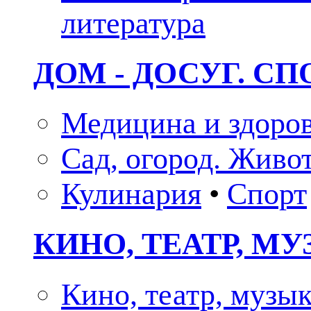
литература
ДОМ - ДОСУГ. СП
Медицина и здоро
Сад, огород. Живо
Кулинария
•
Спорт
КИНО, ТЕАТР, М
Кино, театр, музы