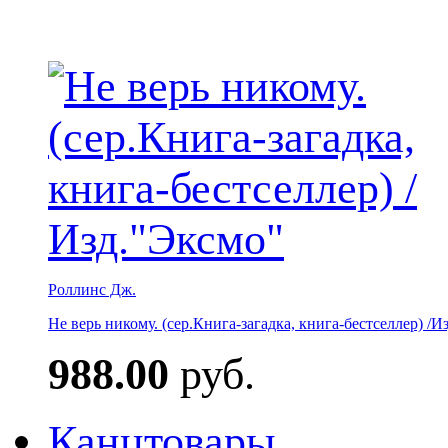
Роллинс Дж.
Не верь никому. (сер.Книга-загадка, книга-бестселлер) /И
988.00
руб.
Канцтовары