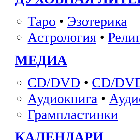
Таро
•
Эзотерика
Астрология
•
Рели
МЕДИА
CD/DVD
•
CD/DVD
Аудиокнига
•
Ауди
Грампластинки
КАЛЕНДАРИ