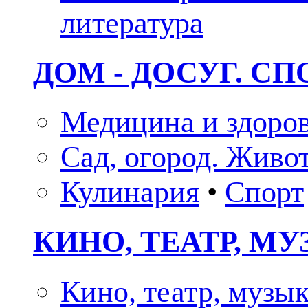
литература
ДОМ - ДОСУГ. СП
Медицина и здоро
Сад, огород. Живо
Кулинария
•
Спорт
КИНО, ТЕАТР, М
Кино, театр, музы