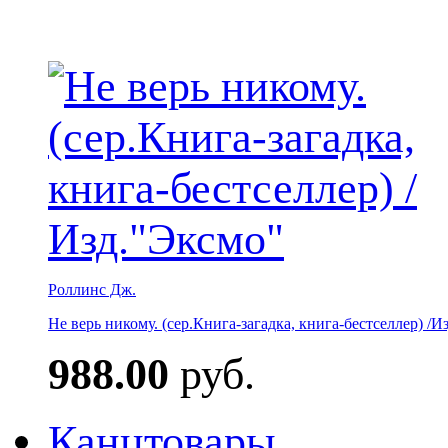
Роллинс Дж.
Не верь никому. (сер.Книга-загадка, книга-бестселлер) /И
988.00
руб.
Канцтовары