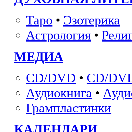
Таро
•
Эзотерика
Астрология
•
Рели
МЕДИА
CD/DVD
•
CD/DVD
Аудиокнига
•
Ауди
Грампластинки
КАЛЕНДАРИ