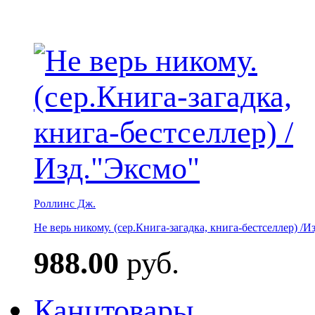
Роллинс Дж.
Не верь никому. (сер.Книга-загадка, книга-бестселлер) /И
988.00
руб.
Канцтовары