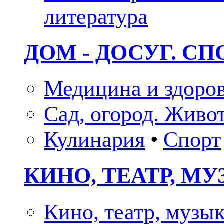
литература
ДОМ - ДОСУГ. СП
Медицина и здоро
Сад, огород. Живо
Кулинария
•
Спорт
КИНО, ТЕАТР, М
Кино, театр, музы