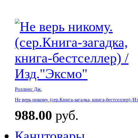
Роллинс Дж.
Не верь никому. (сер.Книга-загадка, книга-бестселлер) /И
988.00
руб.
Канцтовары