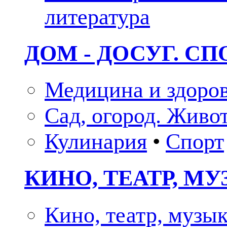
литература
ДОМ - ДОСУГ. СП
Медицина и здоро
Сад, огород. Живо
Кулинария
•
Спорт
КИНО, ТЕАТР, М
Кино, театр, музы