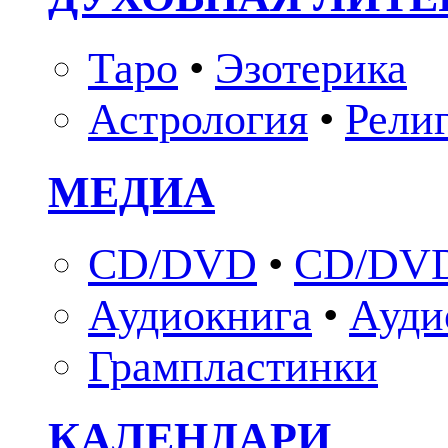
Таро
•
Эзотерика
Астрология
•
Рели
МЕДИА
CD/DVD
•
CD/DVD
Аудиокнига
•
Ауди
Грампластинки
КАЛЕНДАРИ