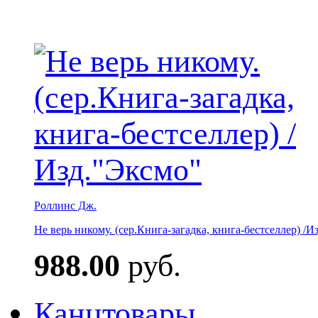
Роллинс Дж.
Не верь никому. (сер.Книга-загадка, книга-бестселлер) /И
988.00
руб.
Канцтовары