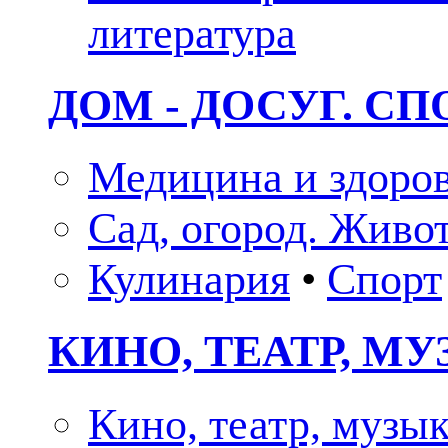
литература
ДОМ - ДОСУГ. СП
Медицина и здоро
Сад, огород. Живо
Кулинария
•
Спорт
КИНО, ТЕАТР, М
Кино, театр, музы