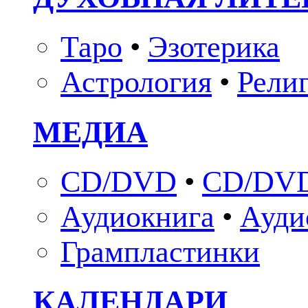
Таро
•
Эзотерика
Астрология
•
Рели
МЕДИА
CD/DVD
•
CD/DVD
Аудиокнига
•
Ауди
Грампластинки
КАЛЕНДАРИ