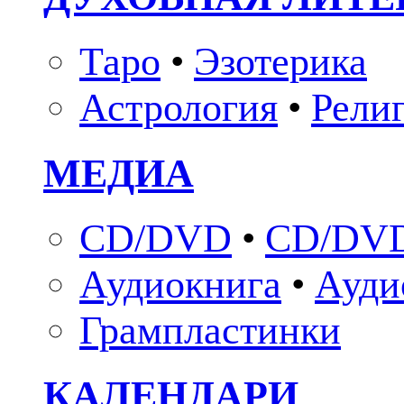
Таро
•
Эзотерика
Астрология
•
Рели
МЕДИА
CD/DVD
•
CD/DVD
Аудиокнига
•
Ауди
Грампластинки
КАЛЕНДАРИ