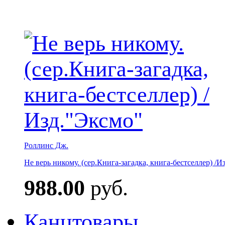
Роллинс Дж.
Не верь никому. (сер.Книга-загадка, книга-бестселлер) /И
988.00
руб.
Канцтовары