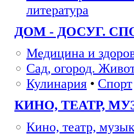
литература
ДОМ - ДОСУГ. СП
Медицина и здоро
Сад, огород. Живо
Кулинария
•
Спорт
КИНО, ТЕАТР, М
Кино, театр, музы